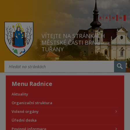
VÍTEJTE NA STRÁNKÁCH
MĚSTSKÉ ČÁSTI BRNO
TUŘANY
Menu Radnice
Aktuality
Organizační struktura
Volené orgány
Úřední deska
Povinné informace