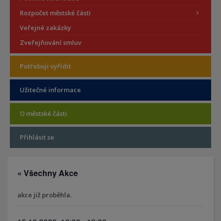
Rozpočet městské části
Veřejné zakázky
Zveřejňování smluv
Potřebuji vyřídit
Užitečné informace
O městské části
Přihlásit se
« Všechny Akce
akce již proběhla.