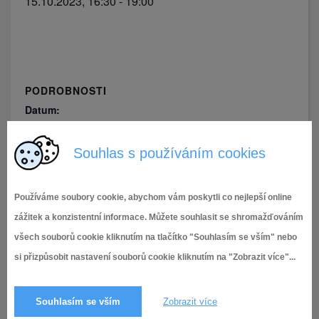
15.10.2023, 16:30
-
19:00
PODROBNOSTI
Datum:
15.10.2023
Souhlas s používáním cookies
Čas:
16:30 - 19:00
Používáme soubory cookie, abychom vám poskytli co nejlepší online
zážitek a konzistentní informace. Můžete souhlasit se shromažďováním
Tuřanský hode
Den válečných veteránů
všech souborů cookie kliknutím na tlačítko "Souhlasím se vším" nebo
si přizpůsobit nastavení souborů cookie kliknutím na "Zobrazit více"...
Souhlasím se vším
Zobrazit více