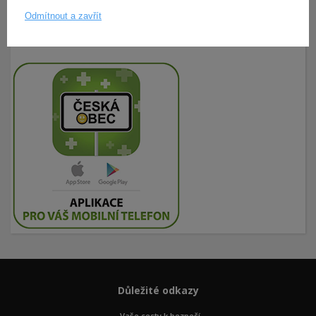
Odmítnout a zavřít
Důležité odkazy
Vaše cesty k bezpečí