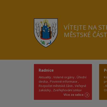
VÍTEJTE NA S
MĚSTSKÉ ČÁS
Radnice
P
Aktuality
Volené orgány
Úřední
Ko
deska
Povinné informace
pr
Rozpočet městské části
Veřejné
K
zakázky
Zveřejňování smluv
Os
Více ze sekce