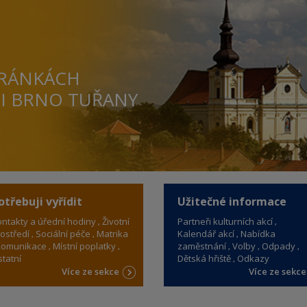
TRÁNKÁCH
TI BRNO TUŘANY
otřebuji vyřídit
Užitečné informace
ntakty a úřední hodiny
Životní
Partneři kulturních akcí
ostředí
Sociální péče
Matrika
Kalendář akcí
Nabídka
omunikace
Místní poplatky
zaměstnání
Volby
Odpady
tatní
Dětská hřiště
Odkazy
Více ze sekce
Více ze sekc