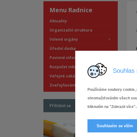
Menu Radnice
Aktuality
Organizační struktura
Volené orgány
Úřední deska
Povinné informace
Rozpočet městské části
Souhlas 
Veřejné zakázky
Zveřejňování smluv
Používáme soubory cookie, a
shromažďováním všech soubor
Přihlásit se
kliknutím na "Zobrazit více"..
Souhlasím se vším