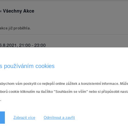
« Všechny Akce
akce již proběhla.
6.8.2021, 21:00
-
23:00
s používáním cookies
PODROBNOSTI
Datum:
6.8.2021
bychom vám poskytli co nejlepší online zážitek a konzistentní informace. Může
ů cookie kliknutím na tlačítko "Souhlasím se vším" nebo si přizpůsobit nas
Čas:
.
21:00 - 23:00
Zobrazit více
Odmítnout a zavřít
Letní kino – Ježek Sonic