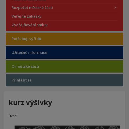
Rozpočet městské části
Veřejné zakázky
Zveřejňování smluv
Potřebuji vyřídit
Užitečné informace
O městské části
Přihlásit se
kurz výšivky
Úvod