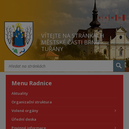
VÍTEJTE NA STRÁNKÁCH
MĚSTSKÉ ČÁSTI BRNO
TUŘANY
Menu Radnice
Aktuality
Organizační struktura
Volené orgány
Úřední deska
Povinné informace