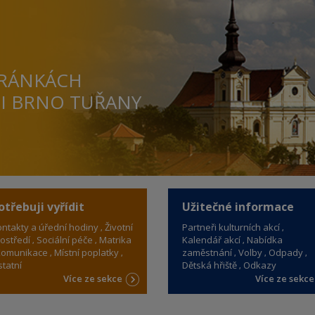
TRÁNKÁCH
TI BRNO TUŘANY
otřebuji vyřídit
Užitečné informace
ntakty a úřední hodiny
Životní
Partneři kulturních akcí
ostředí
Sociální péče
Matrika
Kalendář akcí
Nabídka
omunikace
Místní poplatky
zaměstnání
Volby
Odpady
tatní
Dětská hřiště
Odkazy
Více ze sekce
Více ze sekc