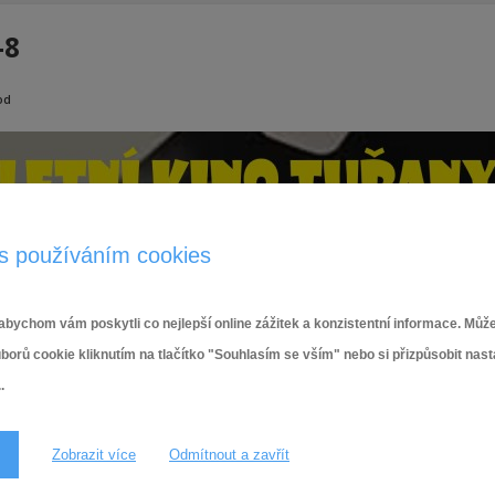
-8
od
s používáním cookies
bychom vám poskytli co nejlepší online zážitek a konzistentní informace. Může
ů cookie kliknutím na tlačítko "Souhlasím se vším" nebo si přizpůsobit nas
.
Zobrazit více
Odmítnout a zavřít
2.7.2026