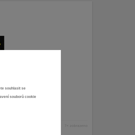
te souhlasit se
tavení souborů cookie
7× zobrazeno