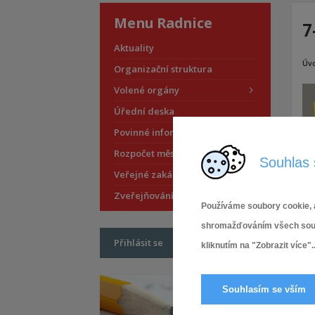
Menu Radnice
7
Aktuality
Úv
Organizační struktura
Volené orgány
Úřední deska
Povinné informace
Rozpočet městské části
Souhlas 
Veřejné zakázky
Zveřejňování smluv
Používáme soubory cookie, a
shromažďováním všech soubor
Přihlásit se
kliknutím na "Zobrazit více"..
Souhlasím se vším