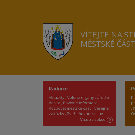
VÍTEJTE NA S
MĚSTSKÉ ČÁS
Radnice
P
Aktuality
Volené orgány
Úřední
Ko
deska
Povinné informace
pr
Rozpočet městské části
Veřejné
K
zakázky
Zveřejňování smluv
Os
Více ze sekce