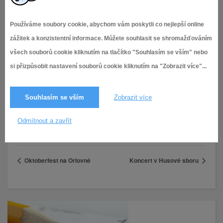
Používáme soubory cookie, abychom vám poskytli co nejlepší online
zážitek a konzistentní informace. Můžete souhlasit se shromažďováním
všech souborů cookie kliknutím na tlačítko "Souhlasím se vším" nebo
si přizpůsobit nastavení souborů cookie kliknutím na "Zobrazit více"...
PODROBNOSTI
Datum:
21.9.2025
Souhlasím se vším
Zobrazit více
Čas:
Odmítnout a zavřít
10:00 - 13:00
Oktoberfest na Orlovně
Koncert v Husově sboru