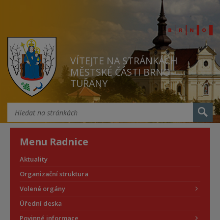
VÍTEJTE NA STRÁNKÁCH
MĚSTSKÉ ČÁSTI BRNO
TUŘANY
Menu Radnice
Aktuality
Organizační struktura
Volené orgány
Úřední deska
Povinné informace