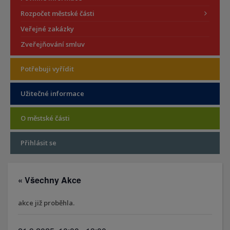
Rozpočet městské části
Veřejné zakázky
Zveřejňování smluv
Potřebuji vyřídit
Užitečné informace
O městské části
Přihlásit se
« Všechny Akce
akce již proběhla.