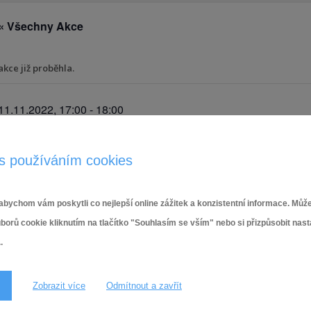
« Všechny Akce
akce již proběhla.
11.11.2022, 17:00
-
18:00
s používáním cookies
PODROBNOSTI
Datum:
11.11.2022
bychom vám poskytli co nejlepší online zážitek a konzistentní informace. Může
ů cookie kliknutím na tlačítko "Souhlasím se vším" nebo si přizpůsobit nas
Čas:
.
17:00 - 18:00
Zobrazit více
Odmítnout a zavřít
Vernisáž výstavy s názvem Odstíny černobílé