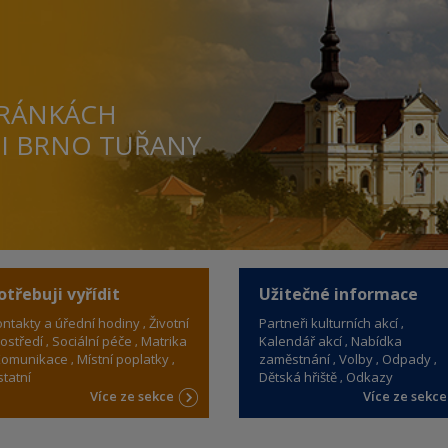
TRÁNKÁCH
TI BRNO TUŘANY
otřebuji vyřídit
Užitečné informace
ntakty a úřední hodiny
Životní
Partneři kulturních akcí
ostředí
Sociální péče
Matrika
Kalendář akcí
Nabídka
omunikace
Místní poplatky
zaměstnání
Volby
Odpady
tatní
Dětská hřiště
Odkazy
Více ze sekce
Více ze sekc