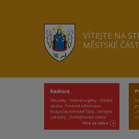
VÍTEJTE NA S
MĚSTSKÉ ČÁS
Radnice
P
Aktuality
Volené orgány
Úřední
Ko
deska
Povinné informace
pr
Rozpočet městské části
Veřejné
K
zakázky
Zveřejňování smluv
Os
Více ze sekce