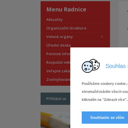
Menu Radnice
Aktuality
Organizační struktura
Volené orgány
Úřední deska
Povinné informace
Rozpočet městské části
Souhlas 
Veřejné zakázky
Zveřejňování smluv
Používáme soubory cookie, a
shromažďováním všech soubor
Přihlásit se
kliknutím na "Zobrazit více"..
Souhlasím se vším