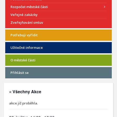
Rozpočet městské části
Veřejné zakázky
Zveřejňování smluv
Potřebuji vyřídit
Užitečné informace
O městské části
Přihlásit se
« Všechny Akce
akce již proběhla.