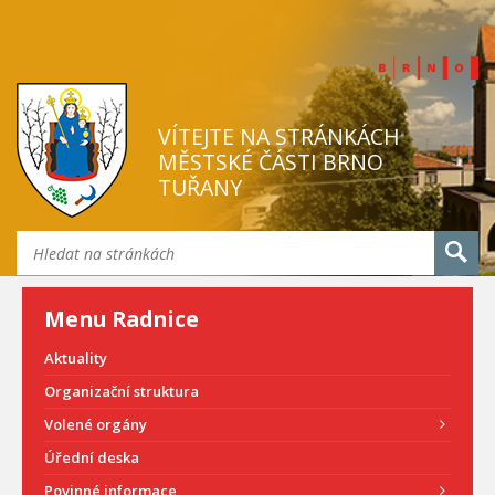
VÍTEJTE NA STRÁNKÁCH
MĚSTSKÉ ČÁSTI BRNO
TUŘANY
Menu Radnice
Aktuality
Organizační struktura
Volené orgány
Úřední deska
Povinné informace