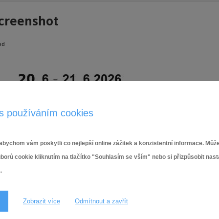
creenshot
od
s používáním cookies
bychom vám poskytli co nejlepší online zážitek a konzistentní informace. Může
ů cookie kliknutím na tlačítko "Souhlasím se vším" nebo si přizpůsobit nas
.
Zobrazit více
Odmítnout a zavřít