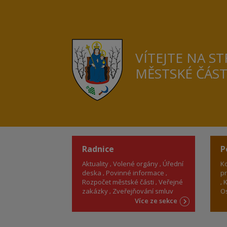
VÍTEJTE NA S
MĚSTSKÉ ČÁS
Radnice
P
Aktuality
Volené orgány
Úřední
Ko
deska
Povinné informace
pr
Rozpočet městské části
Veřejné
K
zakázky
Zveřejňování smluv
Os
Více ze sekce