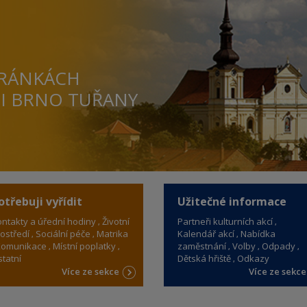
TRÁNKÁCH
TI BRNO TUŘANY
otřebuji vyřídit
Užitečné informace
ntakty a úřední hodiny
Životní
Partneři kulturních akcí
ostředí
Sociální péče
Matrika
Kalendář akcí
Nabídka
omunikace
Místní poplatky
zaměstnání
Volby
Odpady
tatní
Dětská hřiště
Odkazy
Více ze sekce
Více ze sekc