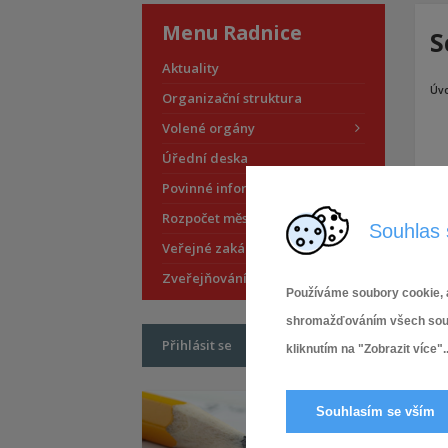
Menu Radnice
S
Aktuality
Úv
Organizační struktura
Volené orgány
Úřední deska
Povinné informace
Rozpočet městské části
Souhlas 
Veřejné zakázky
Zveřejňování smluv
Používáme soubory cookie, a
shromažďováním všech soubor
Přihlásit se
kliknutím na "Zobrazit více"..
Souhlasím se vším