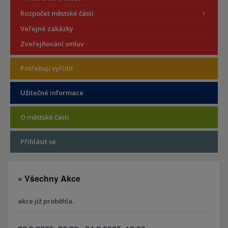
Rozpočet městské části
Veřejné zakázky
Zveřejňování smluv
Potřebuji vyřídit
Užitečné informace
O městské části
Přihlásit se
« Všechny Akce
akce již proběhla.