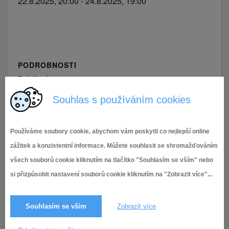
22.8.2025, 20:00
-
24.8.2025, 19:00
PODROBNOSTI
Zahájení:
22.8.2025, 20:00
Souhlas s používáním cookies
Ukončení:
24.8.2025, 19:00
Používáme soubory cookie, abychom vám poskytli co nejlepší online
zážitek a konzistentní informace. Můžete souhlasit se shromažďováním
Letní kino – Na plech
Letní kino – Rozzum v divočině
všech souborů cookie kliknutím na tlačítko "Souhlasím se vším" nebo
si přizpůsobit nastavení souborů cookie kliknutím na "Zobrazit více"...
Souhlasím se vším
Zobrazit více