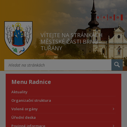
VÍTEJTE NA STRÁNKÁCH
MĚSTSKÉ ČÁSTI BRNO
TUŘANY
Menu Radnice
Aktuality
Organizační struktura
Volené orgány
Úřední deska
Povinné informace