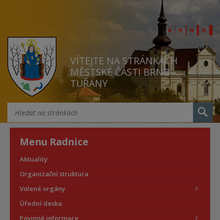
VÍTEJTE NA STRÁNKÁCH
MĚSTSKÉ ČÁSTI BRNO
TUŘANY
Menu Radnice
Aktuality
Organizační struktura
Volené orgány
Úřední deska
Povinné informace