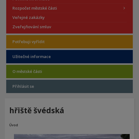
Rozpočet městské části
Veřejné zakázky
Zveřejňování smluv
Potřebuji vyřídit
Užitečné informace
O městské části
Přihlásit se
hřiště švédská
Úvod