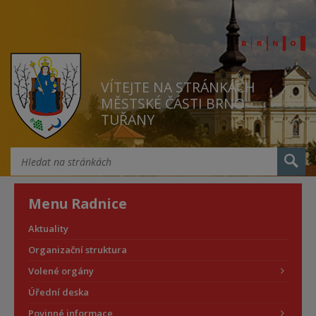
VÍTEJTE NA STRÁNKÁCH
MĚSTSKÉ ČÁSTI BRNO
TUŘANY
Menu Radnice
Aktuality
Organizační struktura
Volené orgány
Úřední deska
Povinné informace