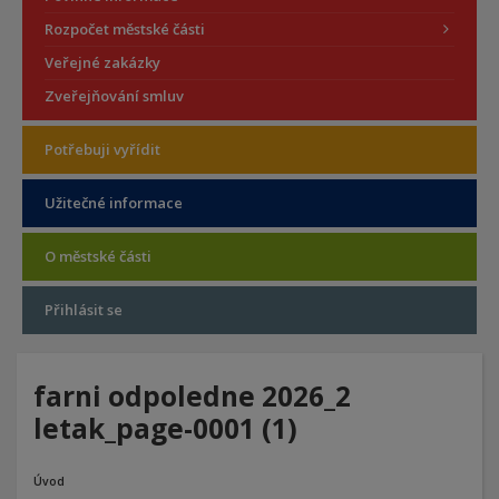
Rozpočet městské části
Veřejné zakázky
Zveřejňování smluv
Potřebuji vyřídit
Užitečné informace
O městské části
Přihlásit se
farni odpoledne 2026_2
letak_page-0001 (1)
Úvod