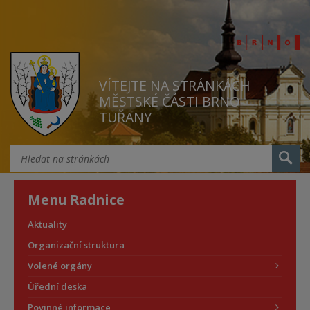
VÍTEJTE NA STRÁNKÁCH
MĚSTSKÉ ČÁSTI BRNO
TUŘANY
Menu Radnice
Aktuality
Organizační struktura
Volené orgány
Úřední deska
Povinné informace