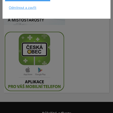
Odmítnout a zavřít