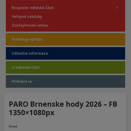
Rozpočet městské části
Veřejné zakázky
Zveřejňování smluv
Potřebuji vyřídit
Užitečné informace
O městské části
Přihlásit se
PARO Brnenske hody 2026 – FB
1350×1080px
Úvod