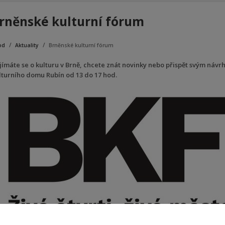
rněnské kulturní fórum
od
Aktuality
Brněnské kulturní fórum
jímáte se o kulturu v Brně, chcete znát novinky nebo přispět svým návr
lturního domu Rubín od 13 do 17 hod.