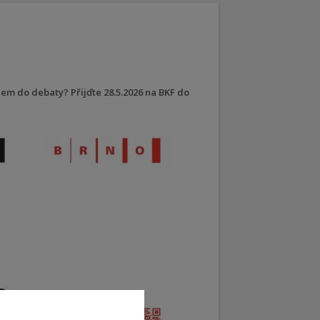
hem do debaty? Přijďte 28.5.2026 na BKF do