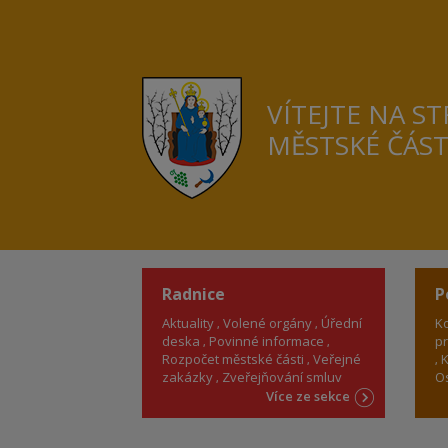
VÍTEJTE NA S
MĚSTSKÉ ČÁS
Radnice
P
Aktuality
Volené orgány
Úřední
Ko
deska
Povinné informace
pr
Rozpočet městské části
Veřejné
K
zakázky
Zveřejňování smluv
Os
Více ze sekce