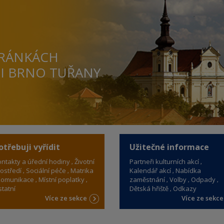
TRÁNKÁCH
TI BRNO TUŘANY
otřebuji vyřídit
Užitečné informace
ntakty a úřední hodiny
Životní
Partneři kulturních akcí
ostředí
Sociální péče
Matrika
Kalendář akcí
Nabídka
omunikace
Místní poplatky
zaměstnání
Volby
Odpady
tatní
Dětská hřiště
Odkazy
Více ze sekce
Více ze sekc