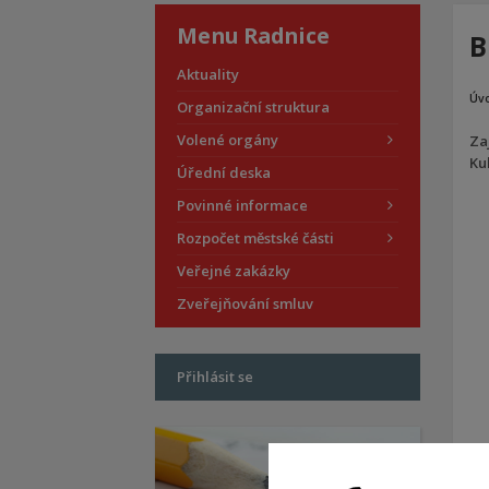
Menu Radnice
B
Aktuality
Úv
Organizační struktura
Volené orgány
Za
Ku
Úřední deska
Povinné informace
Rozpočet městské části
Veřejné zakázky
Zveřejňování smluv
Přihlásit se