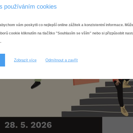
s používáním cookies
bychom vám poskytli co nejlepší online zážitek a konzistentní informace. Může
ů cookie kliknutím na tlačítko "Souhlasím se vším" nebo si přizpůsobit nas
.
Zobrazit více
Odmítnout a zavřít