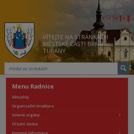
VÍTEJTE NA STRÁNKÁCH
MĚSTSKÉ ČÁSTI BRNO
TUŘANY
Menu Radnice
Aktuality
Organizační struktura
Volené orgány
Úřední deska
Povinné informace