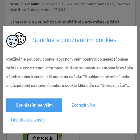
Úvod
Aktuality
Usnesení z 82/VI. schůze mimořádné Rady městské
části Brno-Tuřany ze dne 1.7.2013
Usnesení z 82/VI. schůze mimořádné Rady městské části
Brno-Tuřany ze dne 1.7.2013
Usnesení
(642,5 KB)
Souhlas s používáním cookies
10.7.2013,
VI. volební období (2010-2014)
,
2 416× zobrazeno
Zápisy (usnesení) rady MČ Brno-Tuřany
Používáme soubory cookie, abychom vám poskytli co nejlepší online
zážitek a konzistentní informace. Můžete souhlasit se shromažďováním
všech souborů cookie kliknutím na tlačítko "Souhlasím se vším" nebo
si přizpůsobit nastavení souborů cookie kliknutím na "Zobrazit více"...
Souhlasím se vším
Zobrazit více
Odmítnout a zavřít