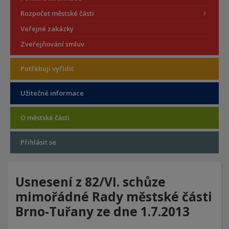
Rozpočet městské části
Veřejné zakázky
Zveřejňování smluv
Potřebuji vyřídit
Užitečné informace
O městské části
Přihlásit se
Usnesení z 82/VI. schůze
mimořádné Rady městské části
Brno-Tuřany ze dne 1.7.2013