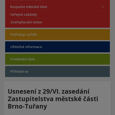
Rozpočet městské části
Veřejné zakázky
Zveřejňování smluv
Potřebuji vyřídit
Užitečné informace
O městské části
Přihlásit se
Usnesení z 29/VI. zasedání
Zastupitelstva městské části
Brno-Tuřany