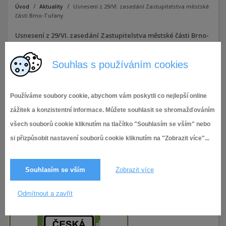
Úvod
Aktuality
Usnesení z 29/VI. zasedání Zastupitelstva městské
části Brno-Tuřany
Usnesení z 29/VI. zasedání Zastupitelstva městské části Brno-
Tuřany
Usnesení
(669,0 KB)
Souhlas s používáním cookies
23.9.2014,
Usnesení zastupitelstva MČ Brno-
4 463× zobrazeno
Tuřany
,
VI. volební období (2010-2014)
Používáme soubory cookie, abychom vám poskytli co nejlepší online
zážitek a konzistentní informace. Můžete souhlasit se shromažďováním
všech souborů cookie kliknutím na tlačítko "Souhlasím se vším" nebo
si přizpůsobit nastavení souborů cookie kliknutím na "Zobrazit více"...
Souhlasím se vším
Zobrazit více
Odmítnout a zavřít