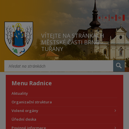
VÍTEJTE NA STRÁNKÁCH
MĚSTSKÉ ČÁSTI BRNO
TUŘANY
Menu Radnice
Aktuality
Organizační struktura
Volené orgány
Úřední deska
Povinné informace