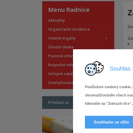
Menu Radnice
Z
Aktuality
Úv
Organizační struktura
Volené orgány
Záp
Úřední deska
Povinné informace
Rozpočet městské části
Souhlas 
Veřejné zakázky
Zveřejňování smluv
Používáme soubory cookie, a
shromažďováním všech soubor
Přihlásit se
kliknutím na "Zobrazit více"..
Souhlasím se vším