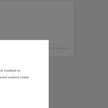
2 096× zobrazeno
te souhlasit se
tavení souborů cookie