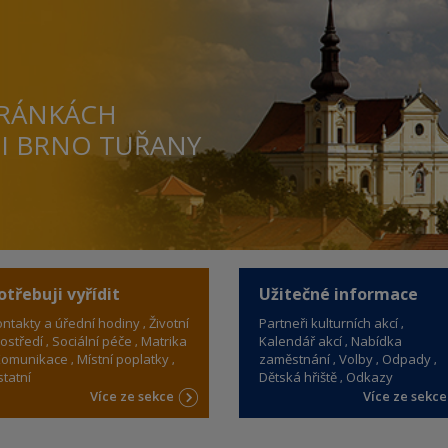
TRÁNKÁCH
TI BRNO TUŘANY
otřebuji vyřídit
Užitečné informace
ntakty a úřední hodiny
Životní
Partneři kulturních akcí
ostředí
Sociální péče
Matrika
Kalendář akcí
Nabídka
omunikace
Místní poplatky
zaměstnání
Volby
Odpady
tatní
Dětská hřiště
Odkazy
Více ze sekce
Více ze sekc