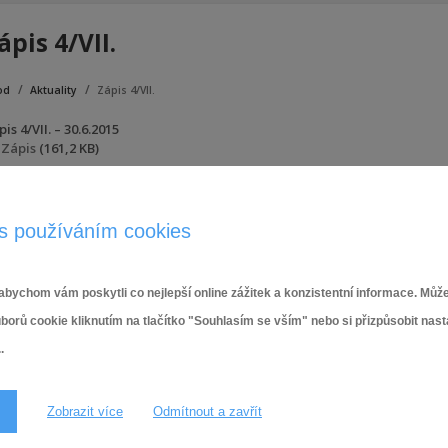
ápis 4/VII.
od
Aktuality
Zápis 4/VII.
is 4/VII. – 30.6.2015
Zápis
(161,2 KB)
5.8.2015,
Komise kulturní a sportovní
s používáním cookies
bychom vám poskytli co nejlepší online zážitek a konzistentní informace. Může
ů cookie kliknutím na tlačítko "Souhlasím se vším" nebo si přizpůsobit nas
.
Zobrazit více
Odmítnout a zavřít