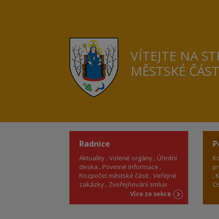
VÍTEJTE NA S
MĚSTSKÉ ČÁS
Radnice
P
Aktuality
Volené orgány
Úřední
Ko
deska
Povinné informace
pr
Rozpočet městské části
Veřejné
K
zakázky
Zveřejňování smluv
Os
Více ze sekce