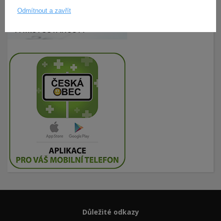
Odmítnout a zavřít
Důležité odkazy