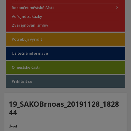
Rozpočet městské části
Veřejné zakázky
Zveřejňování smluv
Potřebuji vyřídit
Užitečné informace
O městské části
Přihlásit se
19_SAKOBrnoas_20191128_1828
44
Úvod