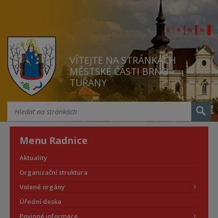
VÍTEJTE NA STRÁNKÁCH
MĚSTSKÉ ČÁSTI BRNO
TUŘANY
Menu Radnice
Aktuality
Organizační struktura
Volené orgány
Úřední deska
Povinné informace