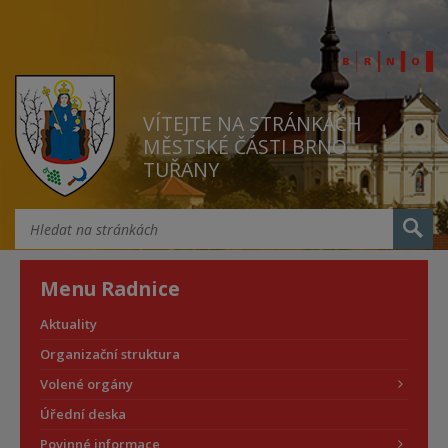
VÍTEJTE NA STRÁNKÁCH
MĚSTSKÉ ČÁSTI BRNO
TUŘANY
Menu Radnice
Aktuality
Organizační struktura
Volené orgány
Úřední deska
Povinné informace