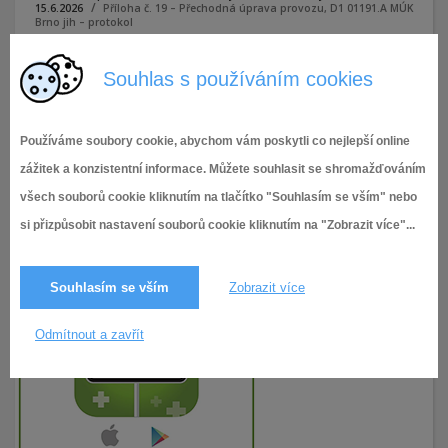
15.6.2026
Příloha č. 19 – Přechodná úprava provozu, D1 01191.A MÚK
Brno jih – protokol
Souhlas s používáním cookies
Příloha č. 19 - Přechodná úprava provozu, D1 01191.A MÚK
Brno jih - protokol
Používáme soubory cookie, abychom vám poskytli co nejlepší online
zážitek a konzistentní informace. Můžete souhlasit se shromažďováním
všech souborů cookie kliknutím na tlačítko "Souhlasím se vším" nebo
si přizpůsobit nastavení souborů cookie kliknutím na "Zobrazit více"...
Souhlasím se vším
Zobrazit více
Odmítnout a zavřít