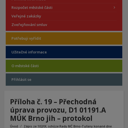
Rozpočet městské části
Veřejné zakázky
Zveřejňování smluv
Potřebuji vyřídit
Užitečné informace
O městské části
Přihlásit se
Příloha č. 19 – Přechodná
úprava provozu, D1 01191.A
MÚK Brno jih – protokol
Úvod
Zápis ze 102/IX. schůze Rady MČ Brno-Tuřany konané dne