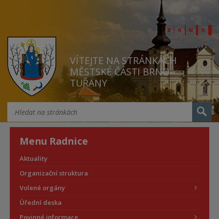
VÍTEJTE NA STRÁNKÁCH
MĚSTSKÉ ČÁSTI BRNO
TUŘANY
Menu Radnice
Aktuality
Organizační struktura
Volené orgány
Úřední deska
Povinné informace