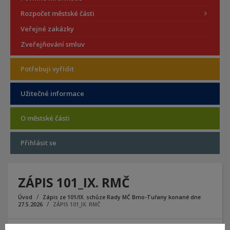
Rozpočet městské části
Veřejné zakázky
Zveřejňování smluv
Potřebuji vyřídit
Užitečné informace
O městské části
Přihlásit se
ZÁPIS 101_IX. RMČ
Úvod
Zápis ze 101/IX. schůze Rady MČ Brno-Tuřany konané dne
27.5.2026
ZÁPIS 101_IX. RMČ