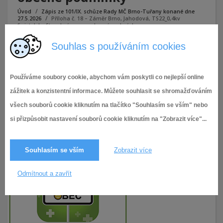
Úvod
Zápis ze 101/IX. schůze Rady MČ Brno-Tuřany konané dne
27.5.2026
Příloha č. 18 – Záměr Brno, Jahodová, TS22_0,4kv
Swietelsky Stavební, s.r.o. – obecné podmínky
Souhlas s používáním cookies
Příloha č. 18 - Záměr Brno, Jahodová, TS22_0,4kv Swietelsky
Stavební, s.r.o. - obecné podmínky
Používáme soubory cookie, abychom vám poskytli co nejlepší online
zážitek a konzistentní informace. Můžete souhlasit se shromažďováním
všech souborů cookie kliknutím na tlačítko "Souhlasím se vším" nebo
si přizpůsobit nastavení souborů cookie kliknutím na "Zobrazit více"...
Souhlasím se vším
Zobrazit více
Odmítnout a zavřít