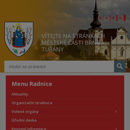
VÍTEJTE NA STRÁNKÁCH
MĚSTSKÉ ČÁSTI BRNO
TUŘANY
Menu Radnice
Aktuality
Organizační struktura
Volené orgány
Úřední deska
Povinné informace