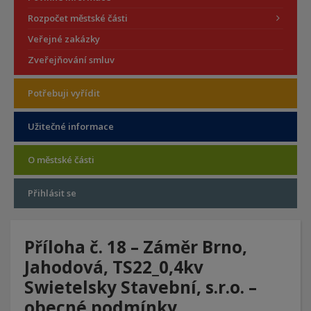
Rozpočet městské části
Veřejné zakázky
Zveřejňování smluv
Potřebuji vyřídit
Užitečné informace
O městské části
Přihlásit se
Příloha č. 18 – Záměr Brno,
Jahodová, TS22_0,4kv
Swietelsky Stavební, s.r.o. –
obecné podmínky