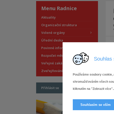
Menu Radnice
Aktuality
Organizační struktura
Volené orgány
Úřední deska
Povinné informace
Rozpočet městské části
Souhlas 
Veřejné zakázky
Zveřejňování smluv
Používáme soubory cookie, a
shromažďováním všech soubor
Přihlásit se
kliknutím na "Zobrazit více"..
Souhlasím se vším