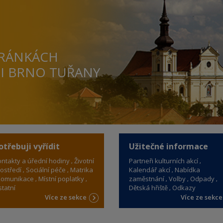
TRÁNKÁCH
TI BRNO TUŘANY
otřebuji vyřídit
Užitečné informace
ntakty a úřední hodiny
Životní
Partneři kulturních akcí
ostředí
Sociální péče
Matrika
Kalendář akcí
Nabídka
omunikace
Místní poplatky
zaměstnání
Volby
Odpady
tatní
Dětská hřiště
Odkazy
Více ze sekce
Více ze sekc