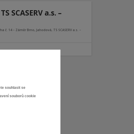
 TS SCASERV a.s. –
oha č. 14 – Záměr Brno, Jahodová, TS SCASERV a.s. –
ky
te souhlasit se
tavení souborů cookie