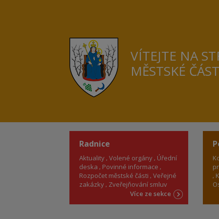
VÍTEJTE NA S
MĚSTSKÉ ČÁS
Radnice
P
Aktuality
Volené orgány
Úřední
Ko
deska
Povinné informace
pr
Rozpočet městské části
Veřejné
K
zakázky
Zveřejňování smluv
Os
Více ze sekce