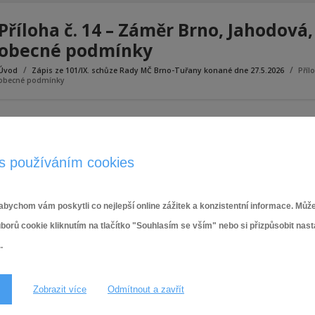
Příloha č. 14 – Záměr Brno, Jahodová,
obecné podmínky
Úvod
Zápis ze 101/IX. schůze Rady MČ Brno-Tuřany konané dne 27.5.2026
Příl
obecné podmínky
Příloha č. 14 - Záměr Brno, Jahodová, TS SCASERV a.s. - obecné podmín
s používáním cookies
bychom vám poskytli co nejlepší online zážitek a konzistentní informace. Může
ů cookie kliknutím na tlačítko "Souhlasím se vším" nebo si přizpůsobit nas
.
Zobrazit více
Odmítnout a zavřít