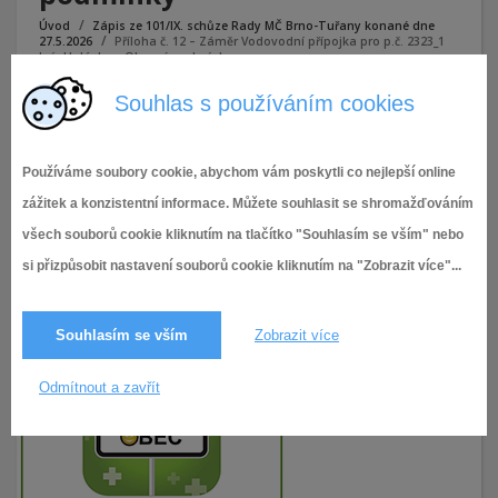
Úvod
Zápis ze 101/IX. schůze Rady MČ Brno-Tuřany konané dne
27.5.2026
Příloha č. 12 – Záměr Vodovodní přípojka pro p.č. 2323_1
k.ú. Holásky – Obecné podmínky
Souhlas s používáním cookies
Příloha č. 12 - Záměr Vodovodní přípojka pro p.č. 2323_1 k.ú.
Holásky - Obecné podmínky
Používáme soubory cookie, abychom vám poskytli co nejlepší online
zážitek a konzistentní informace. Můžete souhlasit se shromažďováním
všech souborů cookie kliknutím na tlačítko "Souhlasím se vším" nebo
si přizpůsobit nastavení souborů cookie kliknutím na "Zobrazit více"...
Souhlasím se vším
Zobrazit více
Odmítnout a zavřít