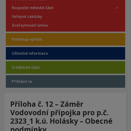
Rozpočet městské části
Veřejné zakázky
Zveřejňování smluv
Potřebuji vyřídit
Užitečné informace
O městské části
Přihlásit se
Příloha č. 12 – Záměr
Vodovodní přípojka pro p.č.
2323_1 k.ú. Holásky – Obecné
podmínky