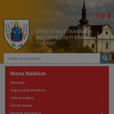
VÍTEJTE NA STRÁNKÁCH
MĚSTSKÉ ČÁSTI BRNO
TUŘANY
Menu Radnice
Aktuality
Organizační struktura
Volené orgány
Úřední deska
Povinné informace