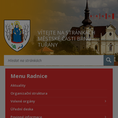
VÍTEJTE NA STRÁNKÁCH
MĚSTSKÉ ČÁSTI BRNO
TUŘANY
Menu Radnice
Aktuality
Organizační struktura
Volené orgány
Úřední deska
Povinné informace