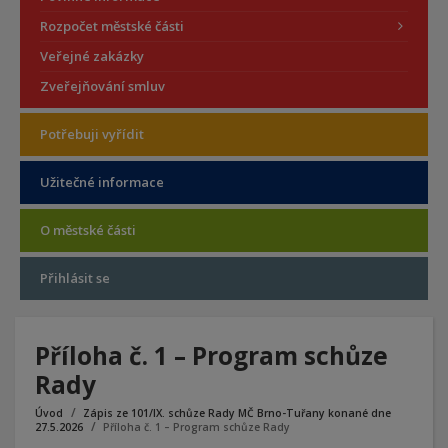
Rozpočet městské části
Veřejné zakázky
Zveřejňování smluv
Potřebuji vyřídit
Užitečné informace
O městské části
Přihlásit se
Příloha č. 1 – Program schůze
Rady
Úvod
Zápis ze 101/IX. schůze Rady MČ Brno-Tuřany konané dne
27.5.2026
Příloha č. 1 – Program schůze Rady