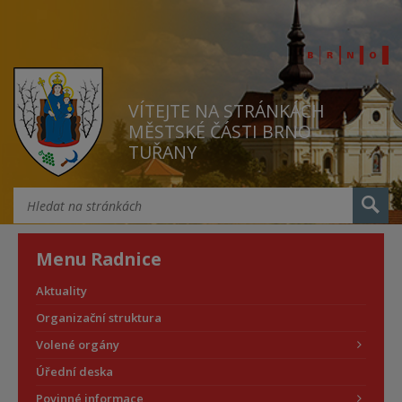
VÍTEJTE NA STRÁNKÁCH
MĚSTSKÉ ČÁSTI BRNO
TUŘANY
Menu Radnice
Aktuality
Organizační struktura
Volené orgány
Úřední deska
Povinné informace