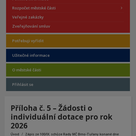
Rozpočet městské části
Veřejné zakázky
Zveřejňování smluv
Potřebuji vyřídit
Užitečné informace
O městské části
Přihlásit se
Příloha č. 5 – Žádosti o
individuální dotace pro rok
2026
Úvod
Zápis ze 100/IX. schůze Rady MČ Brno-Tuřany konané dne