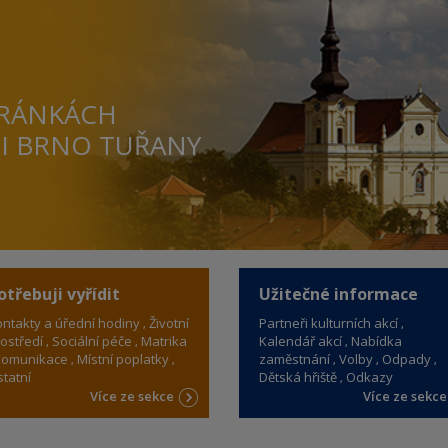
TRÁNKÁCH
TI BRNO TUŘANY
otřebuji vyřídit
Užitečné informace
ntakty a úřední hodiny
Životní
Partneři kulturních akcí
ostředí
Sociální péče
Matrika
Kalendář akcí
Nabídka
omunikace
Místní poplatky
zaměstnání
Volby
Odpady
tatní
Dětská hřiště
Odkazy
Více ze sekce
Více ze sekc