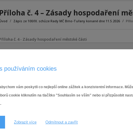
Příloha č. 4 – Zásady hospodaření mě
Úvod
Zápis ze 100/IX. schůze Rady MČ Brno-Tuřany konané dne 11.5.2026
Příl
Příloha č. 4 - Zásady hospodaření městské části
s používáním cookies
bychom vám poskytli co nejlepší online zážitek a konzistentní informace. Může
ů cookie kliknutím na tlačítko "Souhlasím se vším" nebo si přizpůsobit nas
.
Zobrazit více
Odmítnout a zavřít