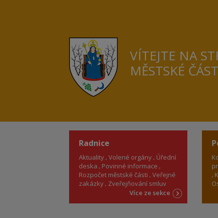
VÍTEJTE NA S
MĚSTSKÉ ČÁS
Radnice
P
Aktuality
Volené orgány
Úřední
Ko
deska
Povinné informace
pr
Rozpočet městské části
Veřejné
K
zakázky
Zveřejňování smluv
Os
Více ze sekce