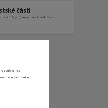
stské části
oha č. 4 – Zásady hospodaření městské části
te souhlasit se
tavení souborů cookie