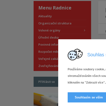
Menu Radnice
Aktuality
Organizační struktura
Volené orgány
Úřední deska
Povinné informace
Rozpočet městské části
Souhlas 
Veřejné zakázky
Zveřejňování smluv
Používáme soubory cookie, a
shromažďováním všech soubor
Přihlásit se
kliknutím na "Zobrazit více"..
Souhlasím se vším