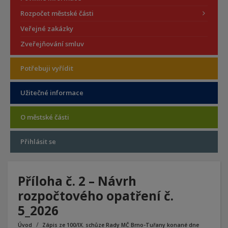
Rozpočet městské části
Veřejné zakázky
Zveřejňování smluv
Potřebuji vyřídit
Užitečné informace
O městské části
Přihlásit se
Příloha č. 2 – Návrh
rozpočtového opatření č.
5_2026
Úvod
Zápis ze 100/IX. schůze Rady MČ Brno-Tuřany konané dne