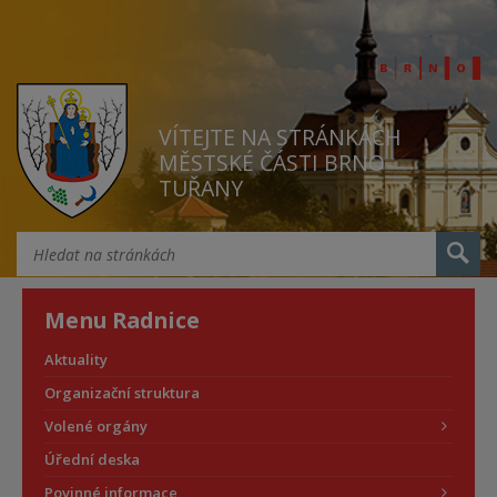
VÍTEJTE NA STRÁNKÁCH
MĚSTSKÉ ČÁSTI BRNO
TUŘANY
Menu Radnice
Aktuality
Organizační struktura
Volené orgány
Úřední deska
Povinné informace