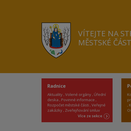
VÍTEJTE NA S
MĚSTSKÉ ČÁS
Radnice
P
Aktuality
Volené orgány
Úřední
Ko
deska
Povinné informace
pr
Rozpočet městské části
Veřejné
K
zakázky
Zveřejňování smluv
Os
Více ze sekce