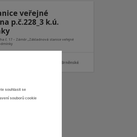
anice veřejné
na p.č.228_3 k.ú.
nky
oha č. 17 – Záměr „Základnová stanice veřejné
podmínky
obile CZ, a.s.“ na p.č.228_3 k.ú. Brněnské
te souhlasit se
tavení souborů cookie