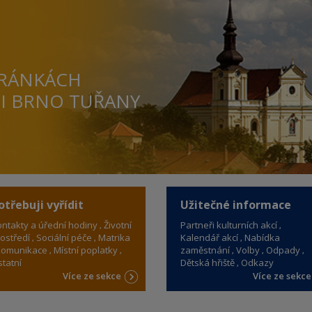
TRÁNKÁCH
TI BRNO TUŘANY
otřebuji vyřídit
Užitečné informace
ntakty a úřední hodiny
Životní
Partneři kulturních akcí
ostředí
Sociální péče
Matrika
Kalendář akcí
Nabídka
omunikace
Místní poplatky
zaměstnání
Volby
Odpady
tatní
Dětská hřiště
Odkazy
Více ze sekce
Více ze sekc