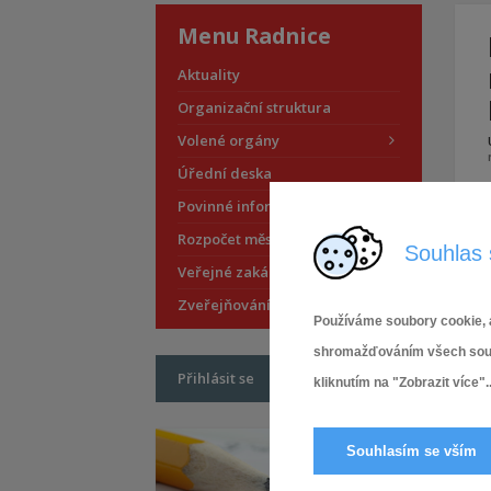
Menu Radnice
Aktuality
Organizační struktura
Volené orgány
Úřední deska
Povinné informace
Rozpočet městské části
Souhlas 
Veřejné zakázky
Zveřejňování smluv
Používáme soubory cookie, a
shromažďováním všech soubor
Přihlásit se
kliknutím na "Zobrazit více"..
Souhlasím se vším