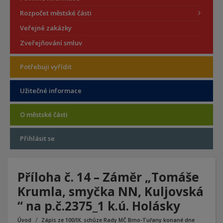
Rozpočet městské části
Veřejné zakázky
Zveřejňování smluv
Potřebuji vyřídit
Užitečné informace
O městské části
Přihlásit se
Příloha č. 14 – Záměr „Tomáše
Krumla, smyčka NN, Kuljovská
“ na p.č.2375_1 k.ú. Holásky
Úvod
Zápis ze 100/IX. schůze Rady MČ Brno-Tuřany konané dne