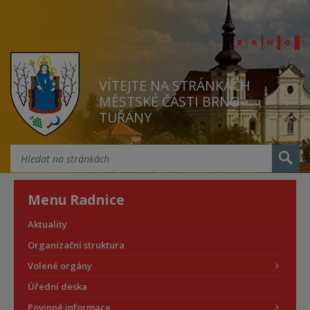
VÍTEJTE NA STRÁNKÁCH
MĚSTSKÉ ČÁSTI BRNO
TUŘANY
Menu Radnice
Aktuality
Organizační struktura
Volené orgány
Úřední deska
Povinné informace