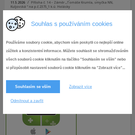
11.5.2026
Příloha č. 14 – Záměr „Tomáše Krumla, smyčka NN,
Kuljovská “ na p.č.2375_1 k.ú. Holásky
Souhlas s používáním cookies
Příloha č. 14 - Záměr „Tomáše Krumla, smyčka NN,
Kuljovská “ na p.č.2375_1 k.ú. Holásky
Používáme soubory cookie, abychom vám poskytli co nejlepší online
zážitek a konzistentní informace. Můžete souhlasit se shromažďováním
všech souborů cookie kliknutím na tlačítko "Souhlasím se vším" nebo
si přizpůsobit nastavení souborů cookie kliknutím na "Zobrazit více"...
Souhlasím se vším
Zobrazit více
Odmítnout a zavřít