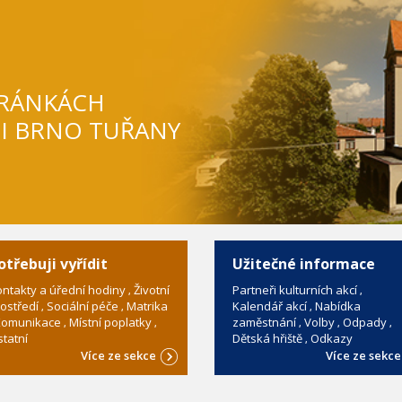
TRÁNKÁCH
TI BRNO TUŘANY
otřebuji vyřídit
Užitečné informace
ntakty a úřední hodiny
Životní
Partneři kulturních akcí
ostředí
Sociální péče
Matrika
Kalendář akcí
Nabídka
omunikace
Místní poplatky
zaměstnání
Volby
Odpady
tatní
Dětská hřiště
Odkazy
Více ze sekce
Více ze sekc