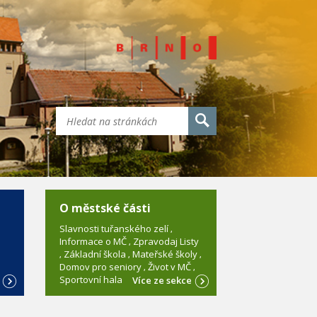
O městské části
Slavnosti tuřanského zelí
Informace o MČ
Zpravodaj Listy
Základní škola
Mateřské školy
Domov pro seniory
Život v MČ
Sportovní hala
e
Více ze sekce