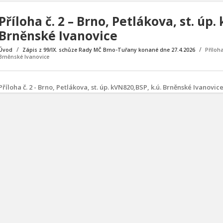
Příloha č. 2 – Brno, Petlákova, st. úp.
Brněnské Ivanovice
Úvod
Zápis z 99/IX. schůze Rady MČ Brno-Tuřany konané dne 27.4.2026
Příloha
Brněnské Ivanovice
Příloha č. 2 - Brno, Petlákova, st. úp. kVN820,BSP, k.ú. Brněnské Ivanovic