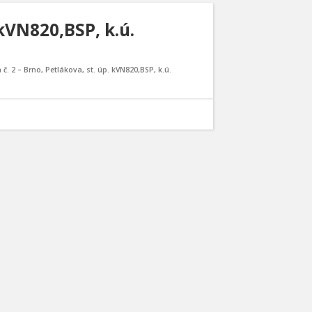
 kVN820,BSP, k.ú.
 č. 2 – Brno, Petlákova, st. úp. kVN820,BSP, k.ú.
e