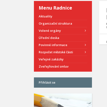
Menu Radnice
Aktuality
Organizační struktura
Volené orgány
Úřední deska
Povinné informace
Rozpočet městské části
Veřejné zakázky
Zveřejňování smluv
Přihlásit se