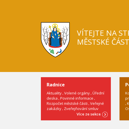
VÍTEJTE NA S
MĚSTSKÉ ČÁS
Radnice
P
Aktuality
Volené orgány
Úřední
Ko
deska
Povinné informace
pr
Rozpočet městské části
Veřejné
K
zakázky
Zveřejňování smluv
Os
Více ze sekce