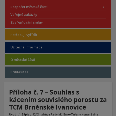
Rozpočet městské části
Veřejné zakázky
Zveřejňování smluv
Potřebuji vyřídit
Užitečné informace
O městské části
Přihlásit se
Příloha č. 7 – Souhlas s
kácením souvislého porostu za
TCM Brněnské Ivanovice
Úvod
Zápis z 92/IX. schůze Rady MČ Brno-Tuřany konané dne