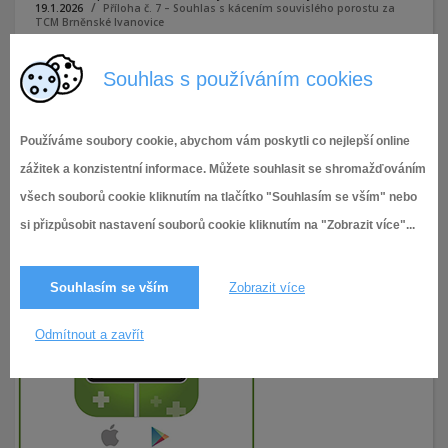
19.1.2026
Příloha č. 7 – Souhlas s kácením souvislého porostu za
TCM Brněnské Ivanovice
Souhlas s používáním cookies
Příloha č. 7 - Souhlas s kácením souvislého porostu za TCM
Brněnské Ivanovice
Používáme soubory cookie, abychom vám poskytli co nejlepší online
zážitek a konzistentní informace. Můžete souhlasit se shromažďováním
všech souborů cookie kliknutím na tlačítko "Souhlasím se vším" nebo
si přizpůsobit nastavení souborů cookie kliknutím na "Zobrazit více"...
Souhlasím se vším
Zobrazit více
Odmítnout a zavřít