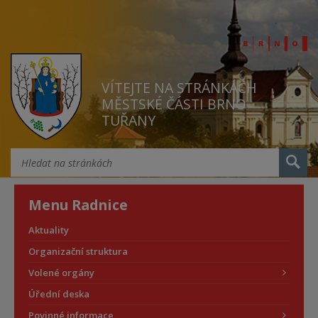
VÍTEJTE NA STRÁNKÁCH
MĚSTSKÉ ČÁSTI BRNO
TUŘANY
Menu Radnice
Aktuality
Organizační struktura
Volené orgány
Úřední deska
Povinné informace