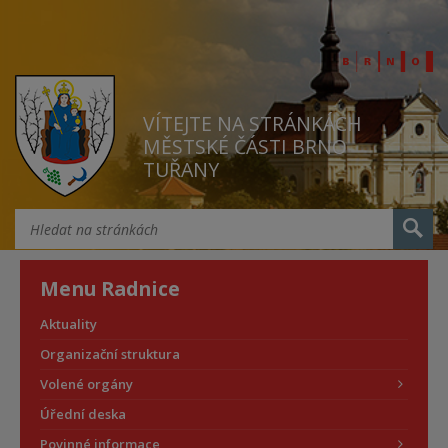
VÍTEJTE NA STRÁNKÁCH
MĚSTSKÉ ČÁSTI BRNO
TUŘANY
Menu Radnice
Aktuality
Organizační struktura
Volené orgány
Úřední deska
Povinné informace