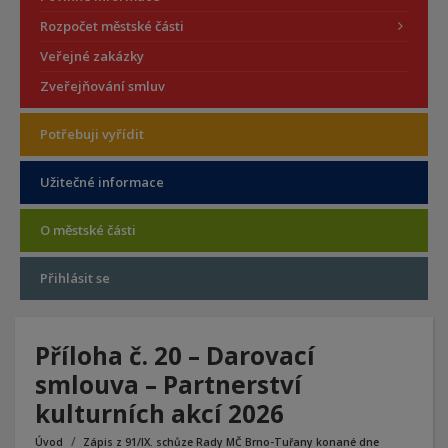
Rozpočet městské části
Veřejné zakázky
Zveřejňování smluv
Potřebuji vyřídit
Užitečné informace
O městské části
Přihlásit se
Příloha č. 20 – Darovací
smlouva – Partnerství
kulturních akcí 2026
Úvod
Zápis z 91/IX. schůze Rady MČ Brno-Tuřany konané dne