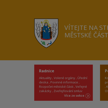
VÍTEJTE NA S
MĚSTSKÉ ČÁS
Radnice
P
Aktuality
Volené orgány
Úřední
Ko
deska
Povinné informace
pr
Rozpočet městské části
Veřejné
K
zakázky
Zveřejňování smluv
Os
Více ze sekce