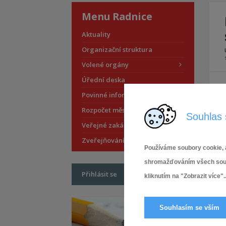
Menu Radnice
Aktuality
Organizační struktura
Volené orgány
Úřední deska
Povinné informace
Rozpočet městské části
Souhlas 
Veřejné zakázky
Zveřejňování smluv
Používáme soubory cookie, a
shromažďováním všech soubor
Přihlásit se
kliknutím na "Zobrazit více"..
Souhlasím se vším