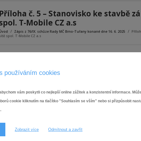
Příloha č. 5 – Stanovisko ke stavbě z
spol. T-Mobile CZ a.s
Úvod
Zápis z 76/IX. schůze Rady MČ Brno-Tuřany konané dne 16. 6. 2025
Přílo
sítě spol. T-Mobile CZ a.s
Příloha č. 5 - Stanovisko ke stavbě základnová stanice sítě spol. T-Mobile
s používáním cookies
bychom vám poskytli co nejlepší online zážitek a konzistentní informace. Může
ů cookie kliknutím na tlačítko "Souhlasím se vším" nebo si přizpůsobit nas
.
Zobrazit více
Odmítnout a zavřít