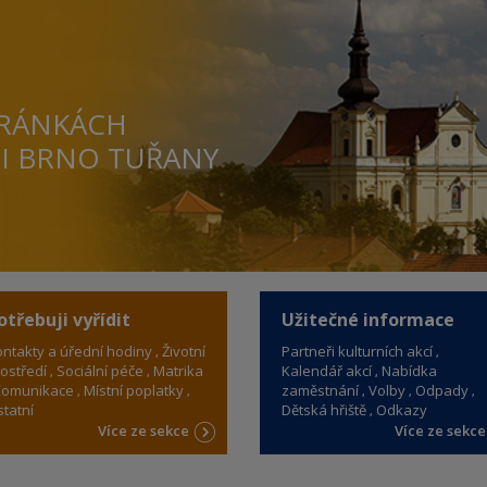
TRÁNKÁCH
TI BRNO TUŘANY
otřebuji vyřídit
Užitečné informace
ntakty a úřední hodiny
Životní
Partneři kulturních akcí
ostředí
Sociální péče
Matrika
Kalendář akcí
Nabídka
omunikace
Místní poplatky
zaměstnání
Volby
Odpady
tatní
Dětská hřiště
Odkazy
Více ze sekce
Více ze sekc