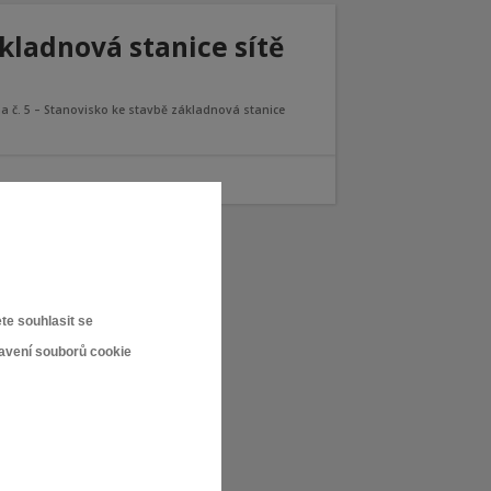
ákladnová stanice sítě
ha č. 5 – Stanovisko ke stavbě základnová stanice
 CZ a.s
te souhlasit se
tavení souborů cookie