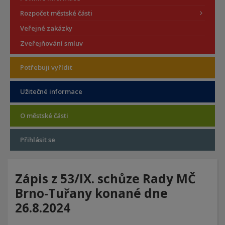
Rozpočet městské části
Veřejné zakázky
Zveřejňování smluv
Potřebuji vyřídit
Užitečné informace
O městské části
Přihlásit se
Zápis z 53/IX. schůze Rady MČ
Brno-Tuřany konané dne
26.8.2024