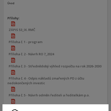
Úvod
Přílohy:
ZÁPIS 53_IX. RMČ
Příloha č. 1 - program
Příloha č. 2 - Návrh RO 7_2024
Příloha č. 3 - Střednědobý výhled rozpočtu na rok 2026-2030
Příloha č. 4 - Odpis nákladů zmařených PD z účtu
nedokončených investic
Příloha č. 5 - Návrh odměn řediteli a ředitelkám p.o.
Příloha č. 6 - Vyhláška o ochraně zeleně v městě Brně