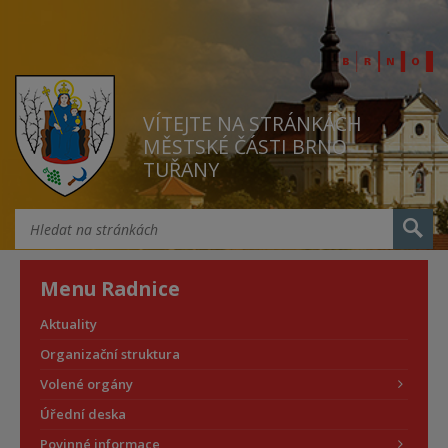
VÍTEJTE NA STRÁNKÁCH
MĚSTSKÉ ČÁSTI BRNO
TUŘANY
Menu Radnice
Aktuality
Organizační struktura
Volené orgány
Úřední deska
Povinné informace