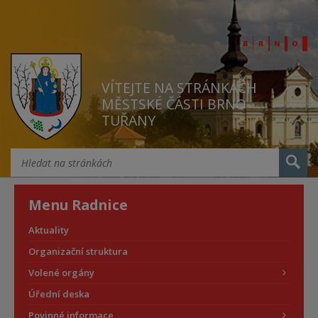
VÍTEJTE NA STRÁNKÁCH
MĚSTSKÉ ČÁSTI BRNO
TUŘANY
Menu Radnice
Aktuality
Organizační struktura
Volené orgány
Úřední deska
Povinné informace