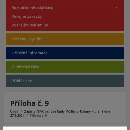
Rozpočet městské části
Veřejné zakázky
Zveřejňování smluv
Potřebuji vyřídit
Užitečné informace
O městské části
Přihlásit se
Příloha č. 9
Úvod
Zápis z 45/IX. schůze Rady MČ Brno-Tuřany konané dne
27.5.2024
Příloha č. 9