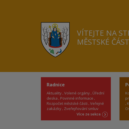
VÍTEJTE NA S
MĚSTSKÉ ČÁS
Radnice
P
Aktuality
Volené orgány
Úřední
Ko
deska
Povinné informace
pr
Rozpočet městské části
Veřejné
K
zakázky
Zveřejňování smluv
Os
Více ze sekce