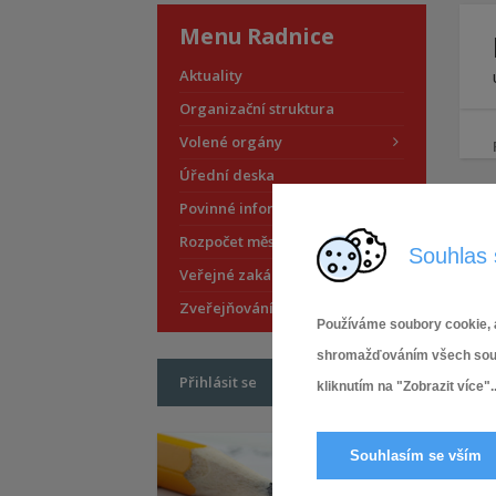
Menu Radnice
Aktuality
Organizační struktura
Volené orgány
Úřední deska
Povinné informace
Rozpočet městské části
Souhlas 
Veřejné zakázky
Zveřejňování smluv
Používáme soubory cookie, a
shromažďováním všech soubor
Přihlásit se
kliknutím na "Zobrazit více"..
Souhlasím se vším