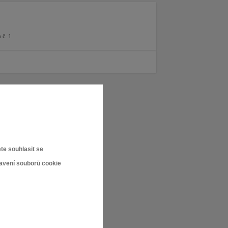
 č. 1
te souhlasit se
tavení souborů cookie