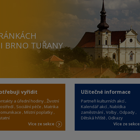
TRÁNKÁCH
TI BRNO TUŘANY
otřebuji vyřídit
Užitečné informace
ntakty a úřední hodiny
Životní
Partneři kulturních akcí
ostředí
Sociální péče
Matrika
Kalendář akcí
Nabídka
omunikace
Místní poplatky
zaměstnání
Volby
Odpady
tatní
Dětská hřiště
Odkazy
Více ze sekce
Více ze sekc