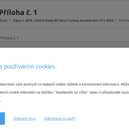
Příloha č. 1
Úvod
Zápis z 43/IX. schůze Rady MČ Brno-Tuřany konané dne 13.5.2024
Příloha
Příloha č. 1
s používáním cookies
bychom vám poskytli co nejlepší online zážitek a konzistentní informace. Může
ů cookie kliknutím na tlačítko "Souhlasím se vším" nebo si přizpůsobit nas
.
Zobrazit více
Odmítnout a zavřít