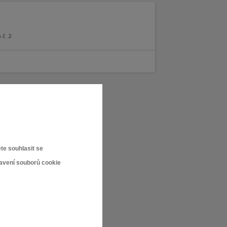
 č. 2
te souhlasit se
tavení souborů cookie