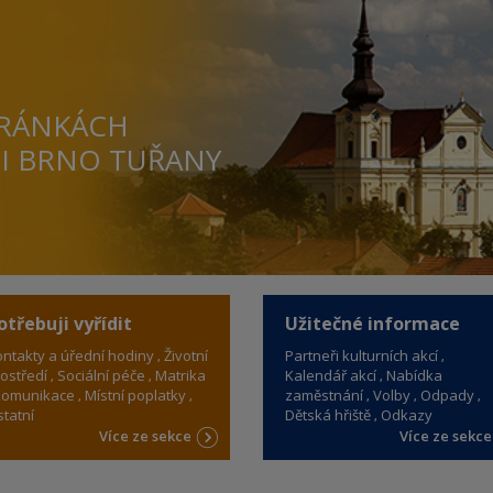
TRÁNKÁCH
TI BRNO TUŘANY
otřebuji vyřídit
Užitečné informace
ntakty a úřední hodiny
Životní
Partneři kulturních akcí
ostředí
Sociální péče
Matrika
Kalendář akcí
Nabídka
omunikace
Místní poplatky
zaměstnání
Volby
Odpady
tatní
Dětská hřiště
Odkazy
Více ze sekce
Více ze sekc