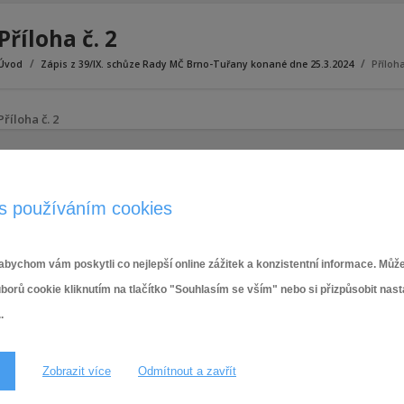
Příloha č. 2
Úvod
Zápis z 39/IX. schůze Rady MČ Brno-Tuřany konané dne 25.3.2024
Příloha
Příloha č. 2
s používáním cookies
bychom vám poskytli co nejlepší online zážitek a konzistentní informace. Může
ů cookie kliknutím na tlačítko "Souhlasím se vším" nebo si přizpůsobit nas
.
Zobrazit více
Odmítnout a zavřít