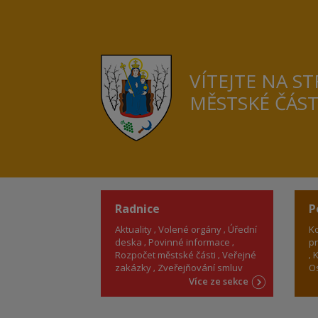
VÍTEJTE NA S
MĚSTSKÉ ČÁS
Radnice
P
Aktuality
Volené orgány
Úřední
Ko
deska
Povinné informace
pr
Rozpočet městské části
Veřejné
K
zakázky
Zveřejňování smluv
Os
Více ze sekce