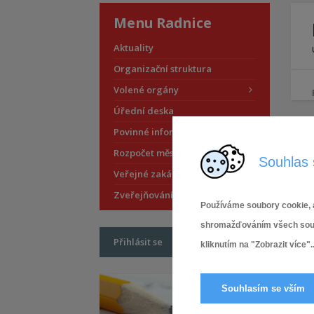
Menu Radnice
Aktuality
Organizační struktura
Volené orgány
Úřední deska
Povinné informace
Rozpočet městské části
Souhlas 
Veřejné zakázky
Zveřejňování smluv
Používáme soubory cookie, a
shromažďováním všech soubor
Přihlásit se
kliknutím na "Zobrazit více"..
Souhlasím se vším