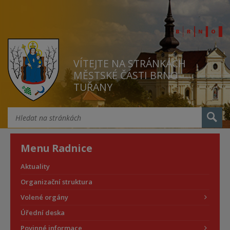
VÍTEJTE NA STRÁNKÁCH
MĚSTSKÉ ČÁSTI BRNO
TUŘANY
Menu Radnice
Aktuality
Organizační struktura
Volené orgány
Úřední deska
Povinné informace