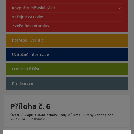
Rozpočet městské části
Veřejné zakázky
Zveřejňování smluv
Potřebuji vyřídit
Užitečné informace
O městské části
Přihlásit se
Příloha č. 6
Úvod
Zápis z 36/IX. schůze Rady MČ Brno-Tuřany konané dne
26.2.2024
Příloha č. 6