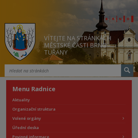
VÍTEJTE NA STRÁNKÁCH
MĚSTSKÉ ČÁSTI BRNO
TUŘANY
Menu Radnice
Aktuality
Organizační struktura
Volené orgány
Úřední deska
Povinné informace