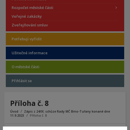
Rozpočet městské části
Veřejné zakázky
Zveřejňování smluv
Potřebuji vyřídit
Užitečné informace
O městské části
Přihlásit se
Příloha č. 8
Úvod
Zápis z 24/IX. schůze Rady MČ Brno-Tuřany konané dne
11.9.2023
Příloha č. 8