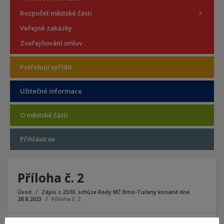
Rozpočet městské části
Veřejné zakázky
Zveřejňování smluv
Potřebuji vyřídit
Užitečné informace
O městské části
Přihlásit se
Příloha č. 2
Úvod
Zápis z 23/IX. schůze Rady MČ Brno-Tuřany konané dne
28.8.2023
Příloha č. 2