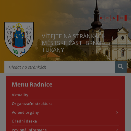
VÍTEJTE NA STRÁNKÁCH
MĚSTSKÉ ČÁSTI BRNO
TUŘANY
Menu Radnice
Aktuality
Organizační struktura
Volené orgány
Úřední deska
Povinné informace