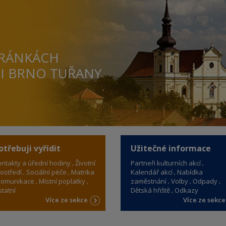
TRÁNKÁCH
TI BRNO TUŘANY
otřebuji vyřídit
Užitečné informace
ntakty a úřední hodiny
Životní
Partneři kulturních akcí
ostředí
Sociální péče
Matrika
Kalendář akcí
Nabídka
omunikace
Místní poplatky
zaměstnání
Volby
Odpady
tatní
Dětská hřiště
Odkazy
Více ze sekce
Více ze sekc