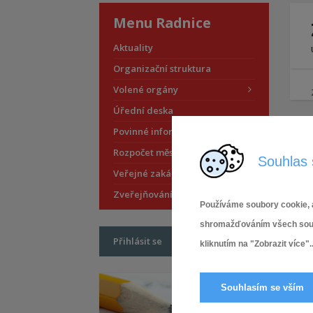
Menu Radnice
Aktuality
Organizační struktura
Volené orgány
Úřední deska
Povinné informace
Rozpočet městské části
Souhlas 
Veřejné zakázky
Zveřejňování smluv
Používáme soubory cookie, a
shromažďováním všech soubor
Přihlásit se
kliknutím na "Zobrazit více"..
Souhlasím se vším