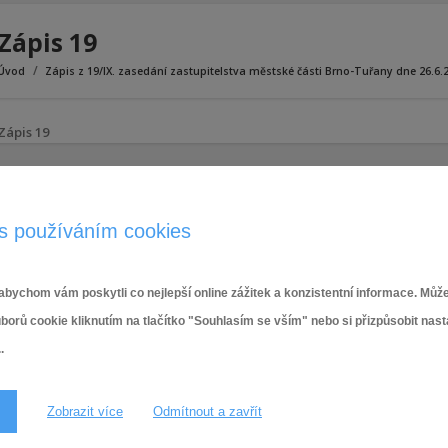
Zápis 19
Úvod
Zápis z 19/IX. zasedání zastupitelstva městské části Brno-Tuřany dne 26.6.
Zápis 19
s používáním cookies
bychom vám poskytli co nejlepší online zážitek a konzistentní informace. Může
ů cookie kliknutím na tlačítko "Souhlasím se vším" nebo si přizpůsobit nas
.
Zobrazit více
Odmítnout a zavřít