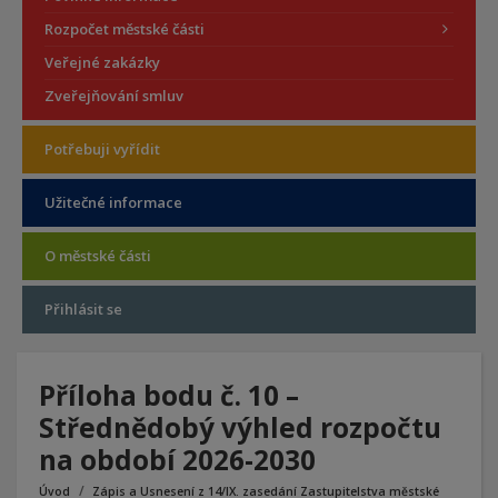
Rozpočet městské části
Veřejné zakázky
Zveřejňování smluv
Potřebuji vyřídit
Užitečné informace
O městské části
Přihlásit se
Příloha bodu č. 10 –
Střednědobý výhled rozpočtu
na období 2026-2030
Úvod
Zápis a Usnesení z 14/IX. zasedání Zastupitelstva městské