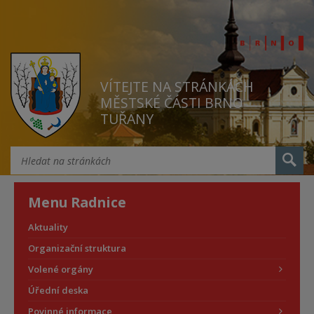
VÍTEJTE NA STRÁNKÁCH
MĚSTSKÉ ČÁSTI BRNO
TUŘANY
Menu Radnice
Aktuality
Organizační struktura
Volené orgány
Úřední deska
Povinné informace