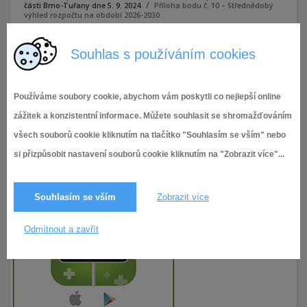
části Brno-Tuřany dne 5. 9. 2024
Příloha bodu č. 10 – Střednědobý
výhled rozpočtu na období 2026-2030
Souhlas s používáním cookies
Příloha bodu č. 10 - Střednědobý výhled rozpočtu na období
2026-2030
Používáme soubory cookie, abychom vám poskytli co nejlepší online
zážitek a konzistentní informace. Můžete souhlasit se shromažďováním
všech souborů cookie kliknutím na tlačítko "Souhlasím se vším" nebo
si přizpůsobit nastavení souborů cookie kliknutím na "Zobrazit více"...
Souhlasím se vším
Zobrazit více
Odmítnout a zavřít