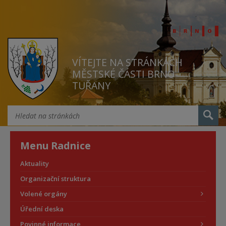
VÍTEJTE NA STRÁNKÁCH
MĚSTSKÉ ČÁSTI BRNO
TUŘANY
Menu Radnice
Aktuality
Organizační struktura
Volené orgány
Úřední deska
Povinné informace