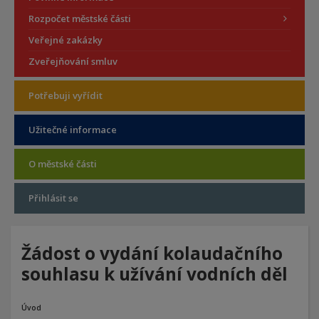
Rozpočet městské části
Veřejné zakázky
Zveřejňování smluv
Potřebuji vyřídit
Užitečné informace
O městské části
Přihlásit se
Žádost o vydání kolaudačního
souhlasu k užívání vodních děl
Úvod