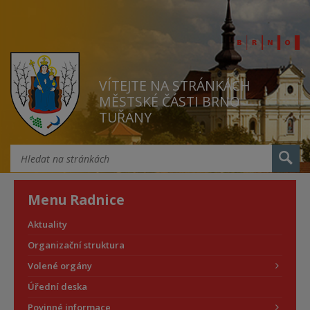
VÍTEJTE NA STRÁNKÁCH
MĚSTSKÉ ČÁSTI BRNO
TUŘANY
Menu Radnice
Aktuality
Organizační struktura
Volené orgány
Úřední deska
Povinné informace