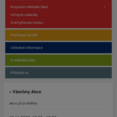
Rozpočet městské části
Veřejné zakázky
Zveřejňování smluv
Potřebuji vyřídit
Užitečné informace
O městské části
Přihlásit se
« Všechny Akce
akce již proběhla.