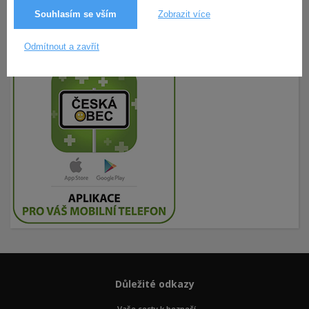
Souhlasím se vším
Zobrazit více
Odmítnout a zavřít
Důležité odkazy
Vaše cesty k bezpečí