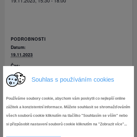
19.11.2023, 15:30
-
18:00
PODROBNOSTI
Datum:
19.11.2023
Čas:
15:30 - 18:00
Souhlas s používáním cookies
Den válečných veteránů
Setkání u vánočního stromu
Používáme soubory cookie, abychom vám poskytli co nejlepší online
zážitek a konzistentní informace. Můžete souhlasit se shromažďováním
všech souborů cookie kliknutím na tlačítko "Souhlasím se vším" nebo
si přizpůsobit nastavení souborů cookie kliknutím na "Zobrazit více"...