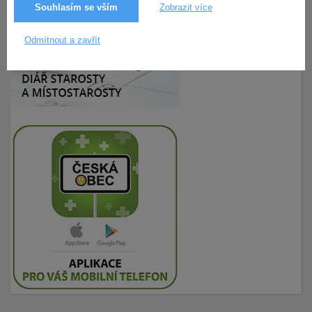
Souhlasím se vším
Zobrazit více
Odmítnout a zavřít