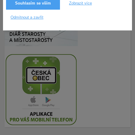
Souhlasím se vším
Zobrazit více
Odmítnout a zavřít