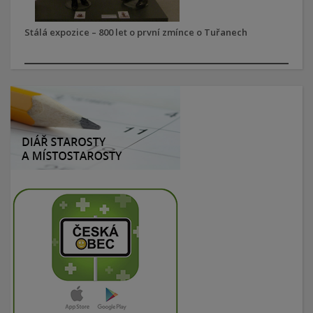
Stálá expozice – 800 let o první zmínce o Tuřanech