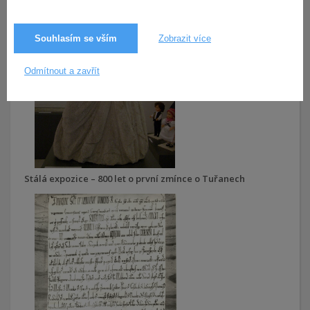
Souhlasím se vším
Zobrazit více
Odmítnout a zavřít
Stálá expozice – 800 let o první zmínce o Tuřanech