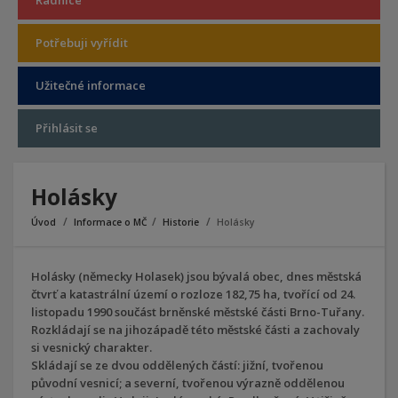
Radnice
Potřebuji vyřídit
Užitečné informace
Přihlásit se
Holásky
Úvod
Informace o MČ
Historie
Holásky
Holásky (německy Holasek) jsou bývalá obec, dnes městská
čtvrť a katastrální území o rozloze 182,75 ha, tvořící od 24.
listopadu 1990 součást brněnské městské části Brno-Tuřany.
Rozkládají se na jihozápadě této městské části a zachovaly
si vesnický charakter.
Skládají se ze dvou oddělených částí: jižní, tvořenou
původní vesnicí; a severní, tvořenou výrazně oddělenou