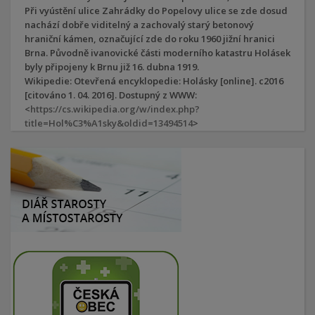
Při vyústění ulice Zahrádky do Popelovy ulice se zde dosud
nachází dobře viditelný a zachovalý starý betonový
hraniční kámen, označující zde do roku 1960 jižní hranici
Brna. Původně ivanovické části moderního katastru Holásek
byly připojeny k Brnu již 16. dubna 1919.
Wikipedie: Otevřená encyklopedie: Holásky
[online]. c2016
[citováno 1. 04. 2016]. Dostupný z WWW:
<
https://cs.wikipedia.org/w/index.php?
title=Hol%C3%A1sky&oldid=13494514
>