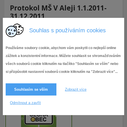
Protokol MŠ V Aleji 1.1.2011-
31.12.2011
Úvod
Mateřské školy
V Aleji
Kontroly na MŠ V Aleji
Protokol
MŠ V Aleji 1.1.2011-31.12.2011
Souhlas s používáním cookies
Protokol MŠ V Aleji 1.1.2011-31.12.2011
Používáme soubory cookie, abychom vám poskytli co nejlepší online
zážitek a konzistentní informace. Můžete souhlasit se shromažďováním
všech souborů cookie kliknutím na tlačítko "Souhlasím se vším" nebo
si přizpůsobit nastavení souborů cookie kliknutím na "Zobrazit více"...
Souhlasím se vším
Zobrazit více
Odmítnout a zavřít