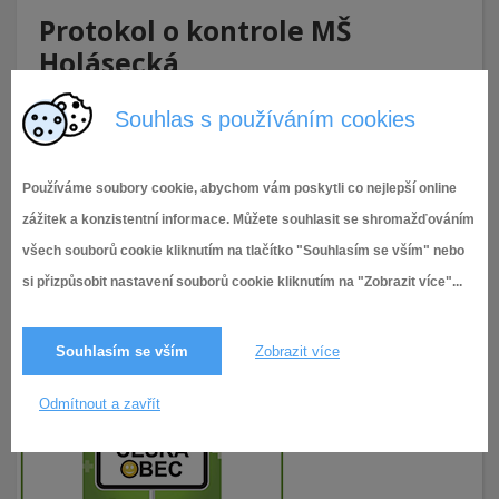
Protokol o kontrole MŠ
Holásecká
Úvod
Mateřské školy
Holásecká
Kontroly na MŠ Holásecká
Protokol o kontrole MŠ Holásecká
Souhlas s používáním cookies
Protokol o kontrole MŠ Holásecká
Používáme soubory cookie, abychom vám poskytli co nejlepší online
zážitek a konzistentní informace. Můžete souhlasit se shromažďováním
všech souborů cookie kliknutím na tlačítko "Souhlasím se vším" nebo
si přizpůsobit nastavení souborů cookie kliknutím na "Zobrazit více"...
Souhlasím se vším
Zobrazit více
Odmítnout a zavřít