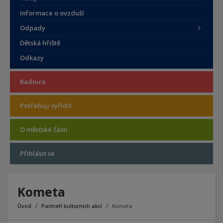
Informace o ovzduší
Odpady
Dětská hřiště
Odkazy
Radnice
Potřebuji vyřídit
O městské části
Přihlásit se
Kometa
Úvod
Partneři kulturních akcí
Kometa